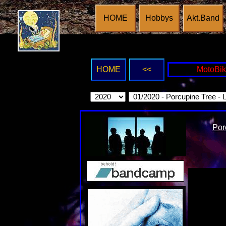
HOME
Hobbys
Akt.Band
HOME
<<
MotoBi
Por